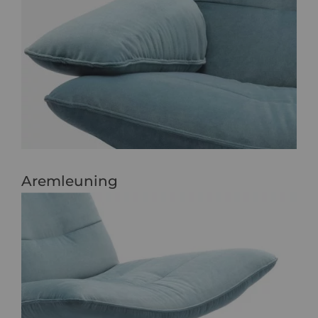
Aremleuning
Met of zonder armleuning