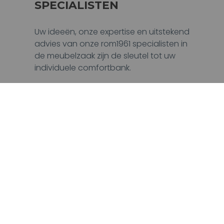
SPECIALISTEN
Uw ideeën, onze expertise en uitstekend
advies van onze rom1961 specialisten in
de meubelzaak zijn de sleutel tot uw
individuele comfortbank.
Onze experts luisteren aandachtig naar
uw wensen, staan u bij met advies en
laten uw droombank tot leven komen
met behulp van de iPad-configurator.
Zo wordt uw droombank werkelijkheid.
EEN VERKOOPPUNT
VINDEN