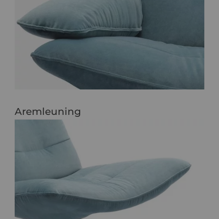
Aremleuning
Met of zonder armleuning