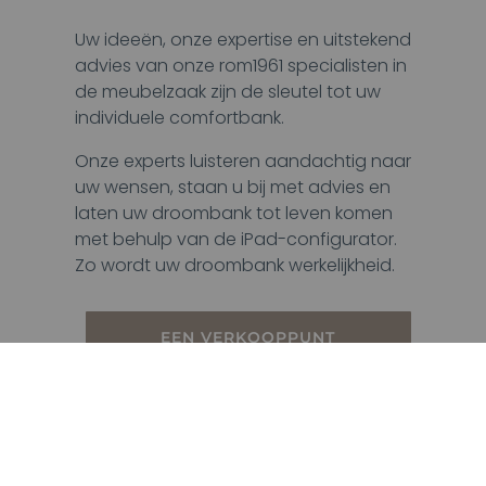
Uw ideeën, onze expertise en uitstekend
advies van onze rom1961 specialisten in
de meubelzaak zijn de sleutel tot uw
individuele comfortbank.
Onze experts luisteren aandachtig naar
uw wensen, staan u bij met advies en
laten uw droombank tot leven komen
met behulp van de iPad-configurator.
Zo wordt uw droombank werkelijkheid.
EEN VERKOOPPUNT
VINDEN
DE ROM1961 COLLECTIE