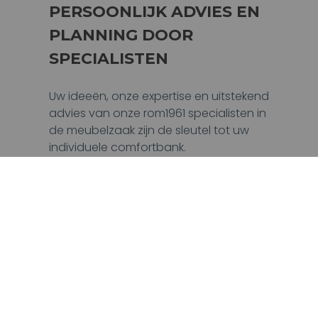
PERSOONLIJK ADVIES EN
PLANNING DOOR
SPECIALISTEN
Uw ideeën, onze expertise en uitstekend
advies van onze rom1961 specialisten in
de meubelzaak zijn de sleutel tot uw
individuele comfortbank.
Onze experts luisteren aandachtig naar
uw wensen, staan u bij met advies en
laten uw droombank tot leven komen
met behulp van de iPad-configurator.
Zo wordt uw droombank werkelijkheid.
EEN VERKOOPPUNT
VINDEN