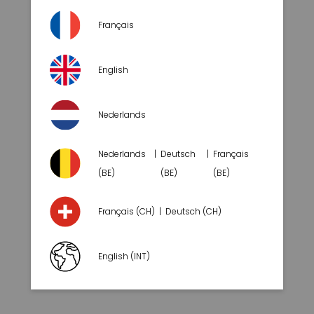
Français
ALS
BANK
English
Nederlands
Nederlands
Deutsch
Français
(BE)
(BE)
(BE)
Français (CH)
Deutsch (CH)
ALS
HOEKBANK
English (INT)