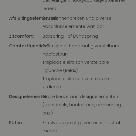
bekledingen: hoogwaardige stoffen en
leders
Afsluitingselementen:
2 Armlehnenbreiten und diverse
Abschlusselemente wählbar
Zitcomfort:
Boxspring+ of Dynaspring
Comfortfuncties:*
Elektrisch of handmatig verstelbare
hoofdsteun
Traploos elektrisch verstelbare
ligfunctie (Relax)
Traploos elektrisch verstelbare
zitdiepte
Designelementen:
Grote keuze aan designelementen
(sierstiksels, hoofdsteun, armleuning,
enz.)
Poten
Enkelvoudige of glijvoeten in hout of
metaal