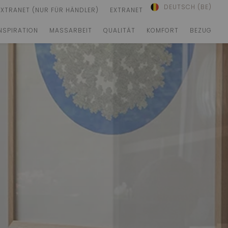
DEUTSCH (BE)
EXTRANET (NUR FÜR HÄNDLER)
EXTRANET
NSPIRATION
MASSARBEIT
QUALITÄT
KOMFORT
BEZUG