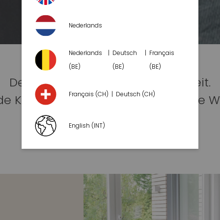
Nederlands
Nederlands
Deutsch
Français
(BE)
(BE)
(BE)
Design und Funktion in Maßarbeit.
Français (CH)
Deutsch (CH)
e Komforteigenschaften, die keine 
lassen.
English (INT)
Jedes TAMOUR ist ein Unikat.