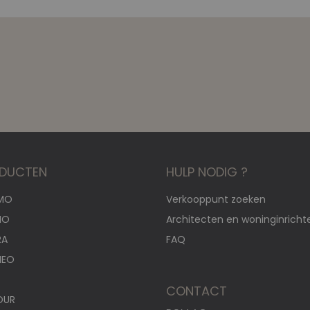
DUCTEN
HULP NODIG ?
MO
Verkooppunt zoeken
NO
Architecten en woninginricht
RA
FAQ
HEO
CONTACT
OUR