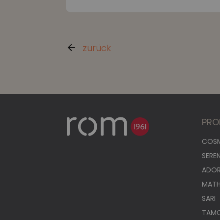
zurück
PRO
COS
SERE
ADO
MAT
SARI
TAM