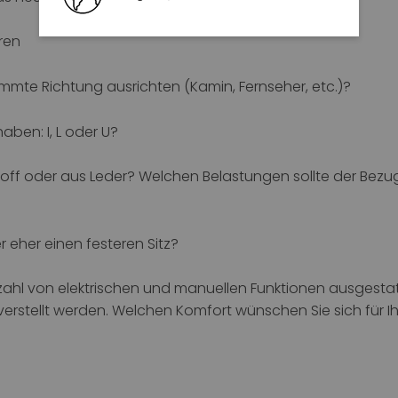
ren
mmte Richtung ausrichten (Kamin, Fernseher, etc.)?
aben: I, L oder U?
off oder aus Leder? Welchen Belastungen sollte der Bezug
 eher einen festeren Sitz?
lzahl von elektrischen und manuellen Funktionen ausgestat
verstellt werden. Welchen Komfort wünschen Sie sich für I