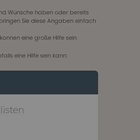
 und Wünsche haben oder bereits
n bringen Sie diese Angaben einfach
nnen eine große Hilfe sein.
lls eine Hilfe sein kann:
isten