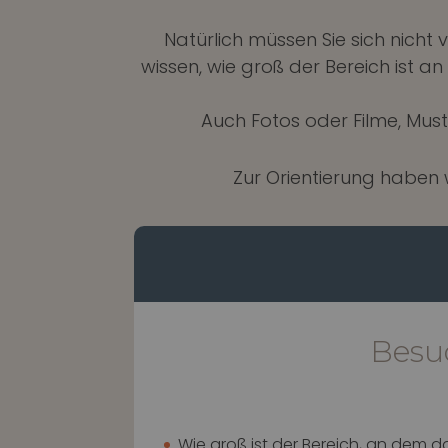
Natürlich müssen Sie sich nich
wissen, wie groß der Bereich ist a
Auch Fotos oder Filme, Mus
Zur Orientierung haben w
Besu
Wie groß ist der Bereich, an dem d