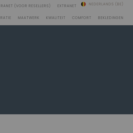
NEDERLANDS (BE)
TRANET (VOOR RESELLERS)
EXTRANET
IRATIE
MAATWERK
KWALITEIT
COMFORT
BEKLEDINGEN