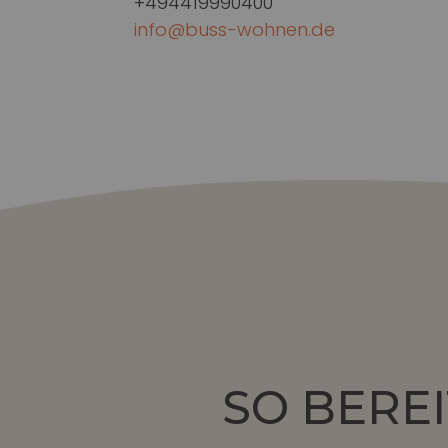
+494419990400
info@buss-wohnen.de
SO BEREI