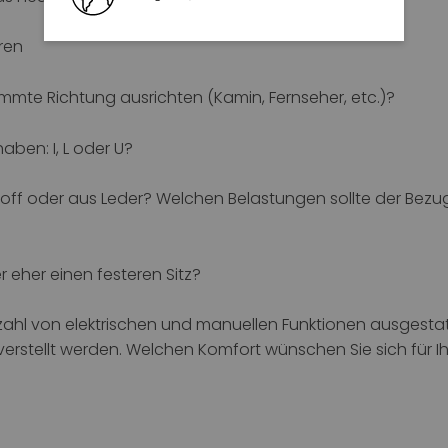
ren
mmte Richtung ausrichten (Kamin, Fernseher, etc.)?
aben: I, L oder U?
off oder aus Leder? Welchen Belastungen sollte der Bezug
 eher einen festeren Sitz?
lzahl von elektrischen und manuellen Funktionen ausgestat
verstellt werden. Welchen Komfort wünschen Sie sich für I