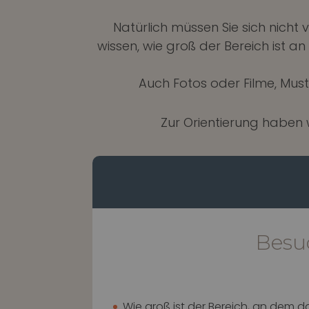
Natürlich müssen Sie sich nich
wissen, wie groß der Bereich ist a
Auch Fotos oder Filme, Mus
Zur Orientierung haben w
Besu
Wie groß ist der Bereich, an dem d