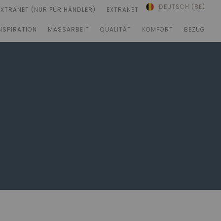
DEUTSCH (BE)
EXTRANET (NUR FÜR HÄNDLER)
EXTRANET
NSPIRATION
MASSARBEIT
QUALITÄT
KOMFORT
BEZUG