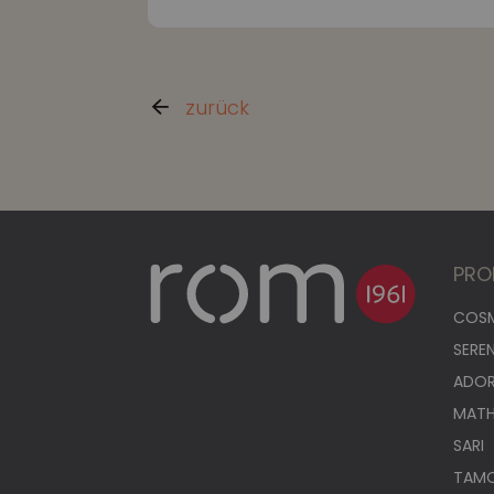
zurück
PRO
COS
SERE
ADO
MAT
SARI
TAM