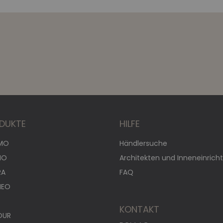
DUKTE
HILFE
MO
Händlersuche
NO
Architekten und Inneneinricht
RA
FAQ
HEO
KONTAKT
OUR