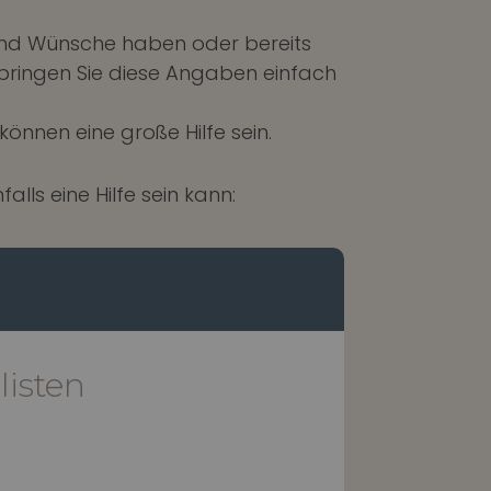
 und Wünsche haben oder bereits
n bringen Sie diese Angaben einfach
nnen eine große Hilfe sein.
lls eine Hilfe sein kann:
isten