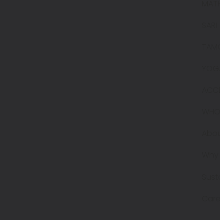
MAT
SARI
TAM
YOG
ACC
WHO
Abou
Why 
Sust
Care