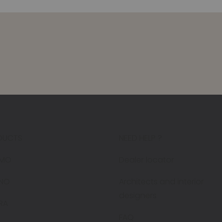
DUCTS
NEED HELP ?
MO
Dealer locator
ENO
Architects and interior
designers
RA
FAQ