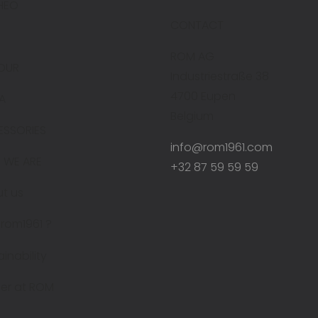
HEO
CONTACT
ROM AG
OUR
Industriestraße 38
4700 Eupen
A
Belgium
ESSORIES
info@rom1961.com
 WE ARE
+32 87 59 59 59
t us
rom1961 ?
ainability
er at ROM