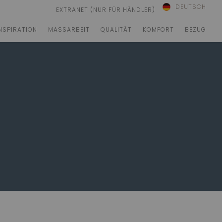
DEUTSCH
EXTRANET (NUR FÜR HÄNDLER)
NSPIRATION
MASSARBEIT
QUALITÄT
KOMFORT
BEZUG