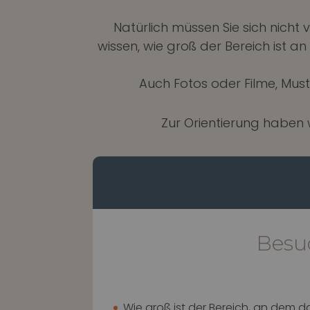
Natürlich müssen Sie sich nich
wissen, wie groß der Bereich ist a
Auch Fotos oder Filme, Mus
Zur Orientierung haben w
Besu
Wie groß ist der Bereich, an dem d