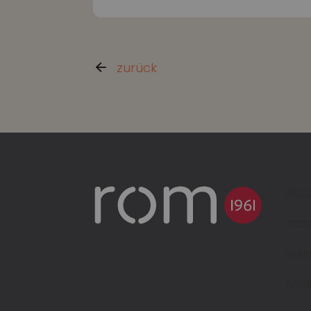
zurück
PRO
COS
SER
ADO