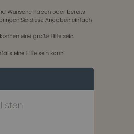
 und Wünsche haben oder bereits
n bringen Sie diese Angaben einfach
nnen eine große Hilfe sein.
lls eine Hilfe sein kann:
isten