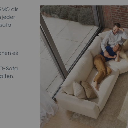
OSMO als
 jeder
ksofa
chen es
MO-Sofa
alten.