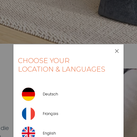
CHOOSE YOUR
LOCATION & LANGUAGES
Video-
Player
Deutsch
Français
 die
English
e