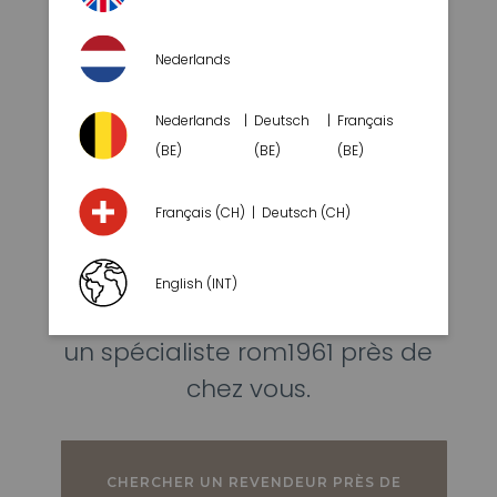
Nederlands
Nederlands
Deutsch
Français
(BE)
(BE)
(BE)
Français (CH)
Deutsch (CH)
Trouvez plus d’inspiration ci-
English (INT)
dessous ou demandez conseil à
un spécialiste rom1961 près de
chez vous.
CHERCHER UN REVENDEUR PRÈS DE