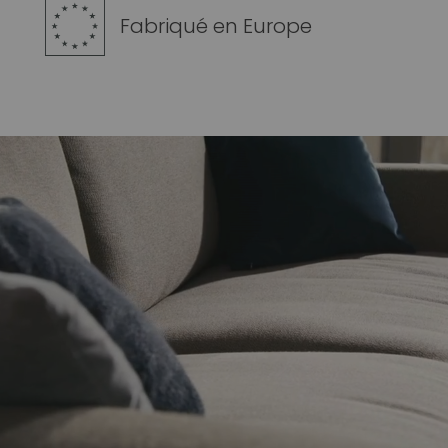
Fabriqué en Europe
Lecteur
vidéo