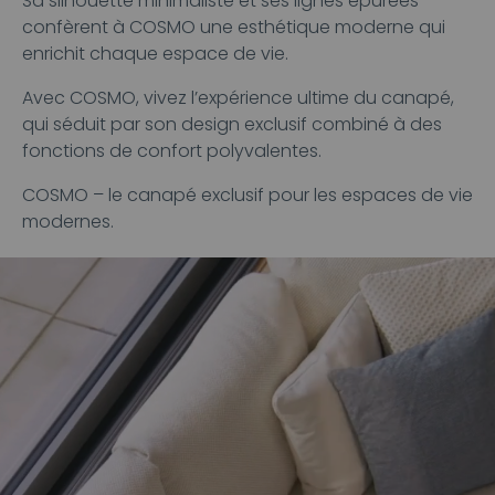
Sa silhouette minimaliste et ses lignes épurées
confèrent à COSMO une esthétique moderne qui
enrichit chaque espace de vie.
Avec COSMO, vivez l’expérience ultime du canapé,
qui séduit par son design exclusif combiné à des
fonctions de confort polyvalentes.
COSMO – le canapé exclusif pour les espaces de vie
modernes.
Lecteur
vidéo