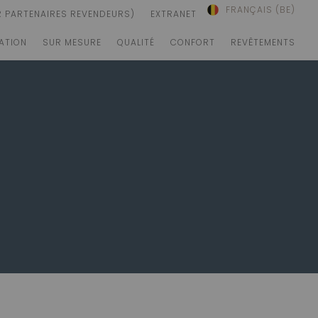
FRANÇAIS (BE)
R PARTENAIRES REVENDEURS)
EXTRANET
RATION
SUR MESURE
QUALITÉ
CONFORT
REVÊTEMENTS