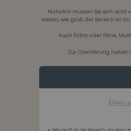
Natürlich müssen Sie sich nich
wissen, wie groß der Bereich ist a
Auch Fotos oder Filme, Mus
Zur Orientierung haben w
Besu
Wie groß ist der Bereich, an dem d