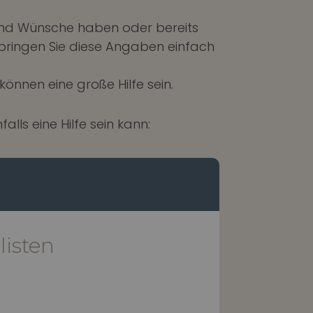
 und Wünsche haben oder bereits
n bringen Sie diese Angaben einfach
nnen eine große Hilfe sein.
lls eine Hilfe sein kann:
isten