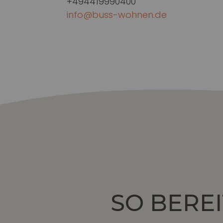
+494419990400
info@buss-wohnen.de
SO BEREI