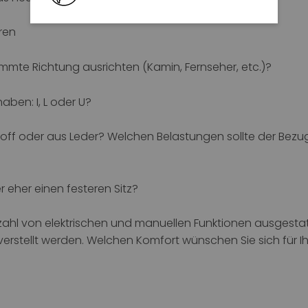
ren
mmte Richtung ausrichten (Kamin, Fernseher, etc.)?
aben: I, L oder U?
off oder aus Leder? Welchen Belastungen sollte der Bezug
 eher einen festeren Sitz?
lzahl von elektrischen und manuellen Funktionen ausgestat
verstellt werden. Welchen Komfort wünschen Sie sich für I