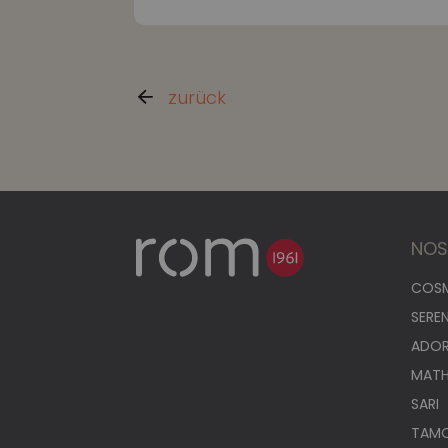
zurück
NOS
COS
SERE
ADO
MAT
SARI
TAM