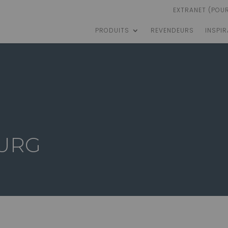
EXTRANET (POU
PRODUITS
REVENDEURS
INSPI
URG