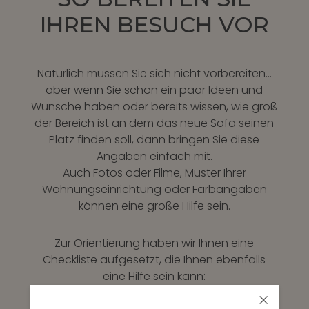
IHREN BESUCH VOR
Natürlich müssen Sie sich nicht vorbereiten…
aber wenn Sie schon ein paar Ideen und
Wünsche haben oder bereits wissen, wie groß
der Bereich ist an dem das neue Sofa seinen
Platz finden soll, dann bringen Sie diese
Angaben einfach mit.
Auch Fotos oder Filme, Muster Ihrer
Wohnungseinrichtung oder Farbangaben
können eine große Hilfe sein.
Zur Orientierung haben wir Ihnen eine
Checkliste aufgesetzt, die Ihnen ebenfalls
eine Hilfe sein kann: