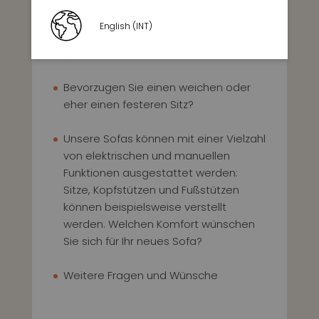
Bevorzugen Sie einen Bezug aus Stoff
oder aus Leder? Welchen Belastungen
English (INT)
sollte der Bezug gewachsen sein
(Tiere, Kinder, etc.)?
Bevorzugen Sie einen weichen oder
eher einen festeren Sitz?
Unsere Sofas können mit einer Vielzahl
von elektrischen und manuellen
Funktionen ausgestattet werden:
Sitze, Kopfstützen und Fußstützen
können beispielsweise verstellt
werden. Welchen Komfort wünschen
Sie sich für Ihr neues Sofa?
Weitere Fragen und Wünsche