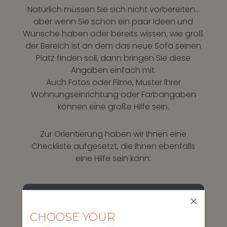
Natürlich müssen Sie sich nicht vorbereiten…
aber wenn Sie schon ein paar Ideen und
Wünsche haben oder bereits wissen, wie groß
der Bereich ist an dem das neue Sofa seinen
Platz finden soll, dann bringen Sie diese
Angaben einfach mit.
Auch Fotos oder Filme, Muster Ihrer
Wohnungseinrichtung oder Farbangaben
können eine große Hilfe sein.
Zur Orientierung haben wir Ihnen eine
Checkliste aufgesetzt, die Ihnen ebenfalls
eine Hilfe sein kann:
Checkliste
CHOOSE YOUR