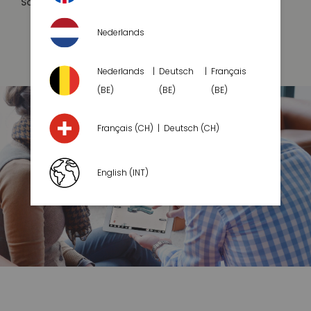
Sonstiges:
Besonders Pflegeleicht
REACH-konform
Nederlands
Nederlands
Deutsch
Français
(BE)
(BE)
(BE)
Français (CH)
Deutsch (CH)
English (INT)