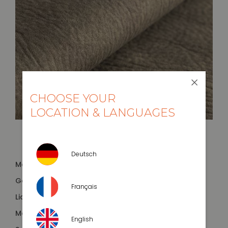
CHOOSE YOUR
LOCATION & LANGUAGES
Deutsch
Material:
100% PES
2
Gewicht:
470 g/m
Français
Lichtechtheit:
*****
Martindale:
40.000
English