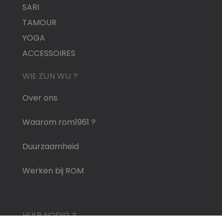
SARI
TAMOUR
YOGA
ACCESSOIRES
WIE ZIJN WIJ ?
Over ons
Waarom rom1961 ?
Duurzaamheid
Werken bij ROM
HULP NODIG ?