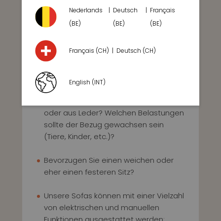
Nederlands
Deutsch
Français
Möchten Sie das Sofa in eine
(BE)
(BE)
(BE)
bestimmte Richtung ausrichten
(Kamin, Fernseher, etc.)?
Français (CH)
Deutsch (CH)
Welche Form sollte Ihr neues Sofa
haben: I, L oder U?
English (INT)
Bevorzugen Sie einen Bezug aus Stoff
oder aus Leder? Welchen Belastungen
sollte der Bezug gewachsen sein
(Tiere, Kinder, etc.)?
Bevorzugen Sie einen weichen oder
eher einen festeren Sitz?
Unsere Sofas können mit einer Vielzahl
von elektrischen und manuellen
Funktionen ausgestattet werden: