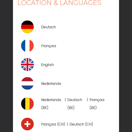
LOCATION & LANGUAGES
ADORA
MATHEO
SARI
Deutsch
TAMOUR
YOGA
Français
ACCESSORIES
WHO WE ARE
English
About us
Nederlands
Why rom1961 ?
Nederlands
Deutsch
Français
Sustainability
(BE)
(BE)
(BE)
Career at ROM
Français (CH)
Deutsch (CH)