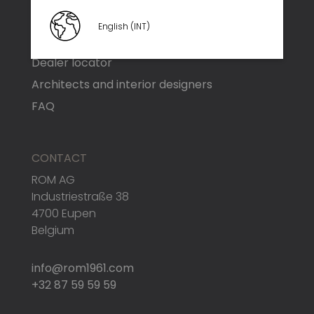
English (INT)
NEED HELP ?
Dealer locator
Architects and interior designers
FAQ
CONTACT
ROM AG
Industriestraße 38
4700 Eupen
Belgium
info@rom1961.com
+32 87 59 59 59