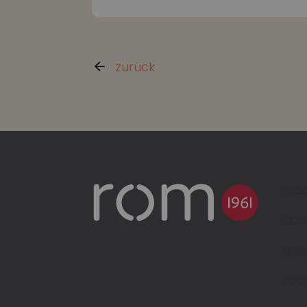
zurück
PRO
COS
SER
ADO