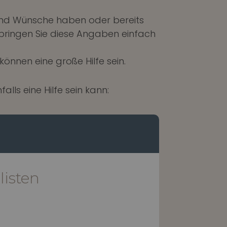
 und Wünsche haben oder bereits
n bringen Sie diese Angaben einfach
nnen eine große Hilfe sein.
lls eine Hilfe sein kann:
isten