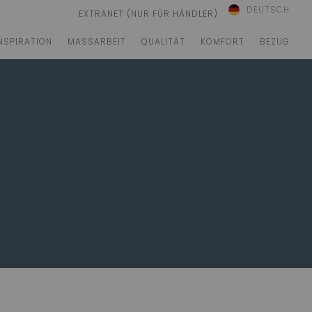
DEUTSCH
EXTRANET (NUR FÜR HÄNDLER)
NSPIRATION
MASSARBEIT
QUALITÄT
KOMFORT
BEZUG