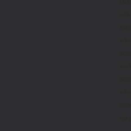
MAT
SARI
TAM
YOG
ACC
WHO
Abou
Why 
Sust
Care