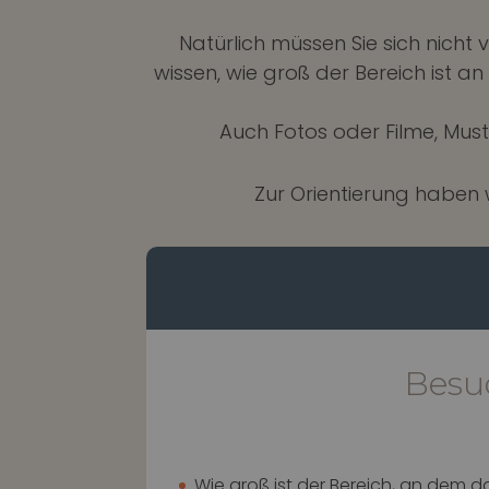
Natürlich müssen Sie sich nich
wissen, wie groß der Bereich ist a
Auch Fotos oder Filme, Mus
Zur Orientierung haben w
Besu
Wie groß ist der Bereich, an dem d