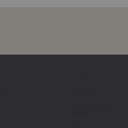
DUCTS
NEED HELP ?
MO
Dealer locator
ENO
Architects and interior
designers
RA
FAQ