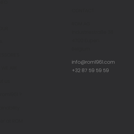
HEO
CONTACT
ROM AG
OUR
Industriestraße 38
4700 Eupen
A
Belgium
ESSORIES
info@rom1961.com
 WE ARE
+32 87 59 59 59
t us
rom1961 ?
ainability
er at ROM