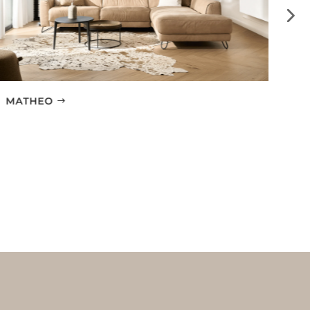
MATHEO
SE