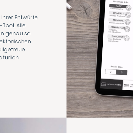
D
 Ihrer Entwürfe
Tool. Alle
ten genau so
tektonischen
ailgetreue
atürlich